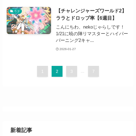
【チャレンジャーズワールド2】
ララ
ララとドロップ率【6週目】
こんにちわ、nekoじゃらしです！
1/21に暁の陣リマスターとハイパー
バーニング2キャ...
2026-01-27
1
2
3
...
7
新着記事