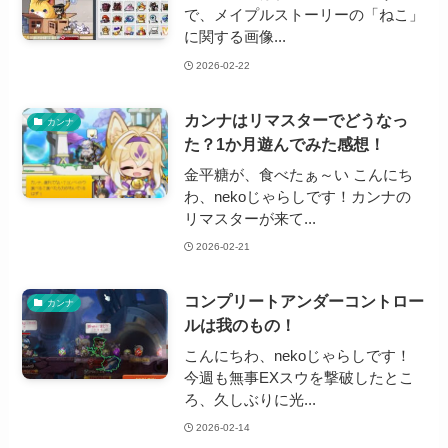
で、メイプルストーリーの「ねこ」
に関する画像...
2026-02-22
カンナはリマスターでどうなっ
カンナ
た？1か月遊んでみた感想！
金平糖が、食べたぁ～い こんにち
わ、nekoじゃらしです！カンナの
リマスターが来て...
2026-02-21
コンプリートアンダーコントロー
カンナ
ルは我のもの！
こんにちわ、nekoじゃらしです！
今週も無事EXスウを撃破したとこ
ろ、久しぶりに光...
2026-02-14