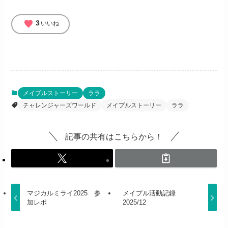
favorite
3
いいね
メイプルストーリー
ララ
チャレンジャーズワールド
メイプルストーリー
ララ
記事の共有はこちらから！
マジカルミライ2025 参
メイプル活動記録
加レポ
2025/12