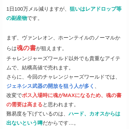
1日100万メル減りますが、
狙いはレアドロップ等
の副産物
です。
まず、ヴァンレオン、ホーンテイルのノーマルか
魂の書
らは
が狙えます。
チャレンジャーズワールド以外でも貴重なアイテ
ムで、結構高値で売れます。
さらに、今回のチャレンジャーズワールドでは、
ジェネシス武器の開放を狙う人が多く
、
改変で
ボス入場時に魂がMAXになるため、魂の書
の需要は高まる
と思われます。
難易度を下げているのは、
ハード、カオスからは
出ないという噂
だからです…。