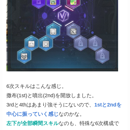
6次スキルはこんな感じ。
撒布(1st)と噴出(2nd)を開放しました。
3rdと4thはあまり強そうにないので、
1stと2ndを
中心に振っていく感じ
なのかな。
左下が全部瞬間スキル
なのも、特殊な6次構成で