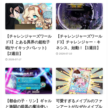
【チャレンジャーズワール
【チャレンジャーズワール
ド3】とある異界の超粒子
ド3】チャレンジャー・キ
砲(サイキックバレット)
ネシス、始動！【1週目】
【2週目】
2026-07-10
2026-07-17
【都会の子・リン】ギャル
可愛すぎるメイプルのファ
と激闘の暗黒の魔法使い
ンアートがなぜかメイプル