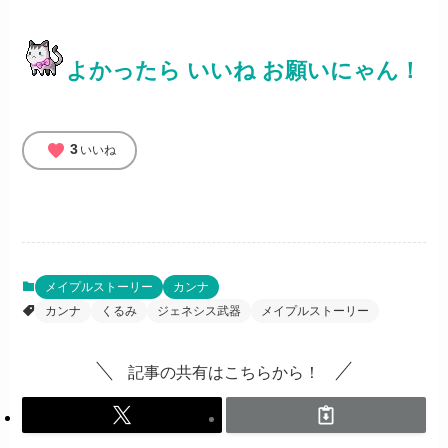
よかったら いいね お願いにゃん！
favorite
3
いいね
メイプルストーリー
カンナ
カンナ
くるみ
ジェネシス武器
メイプルストーリー
記事の共有はこちらから！